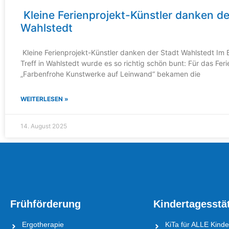
Kleine Ferienprojekt-Künstler danken de
Wahlstedt
Kleine Ferienprojekt-Künstler danken der Stadt Wahlstedt Im E
Treff in Wahlstedt wurde es so richtig schön bunt: Für das Feri
„Farbenfrohe Kunstwerke auf Leinwand“ bekamen die
WEITERLESEN »
14. August 2025
Frühförderung
Kindertagesstä
Ergotherapie
KiTa für ALLE Kinde