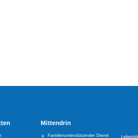
tten
Mittendrin
r
Familienunterstützender Dienst
Lebensh